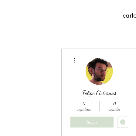
cart
Más acciones
Felipe Cisternas
0
0
seguidores
seguidos
Seguir